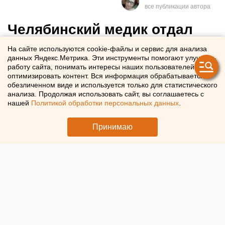
Челябинский медик отдал
мошенникам валютные
На сайте используются cookie-файлы и сервис для анализа
данных Яндекс.Метрика. Эти инструменты помогают улучшать
сбережения на несколько
работу сайта, понимать интересы наших пользователей и
миллионов рублей
оптимизировать контент. Вся информация обрабатывается в
обезличенном виде и используется только для статистического
анализа. Продолжая использовать сайт, вы соглашаетесь с
Аферисты убедили челябинца «подтвердить
нашей
Политикой обработки персональных данных
.
законность» накоплений
Принимаю