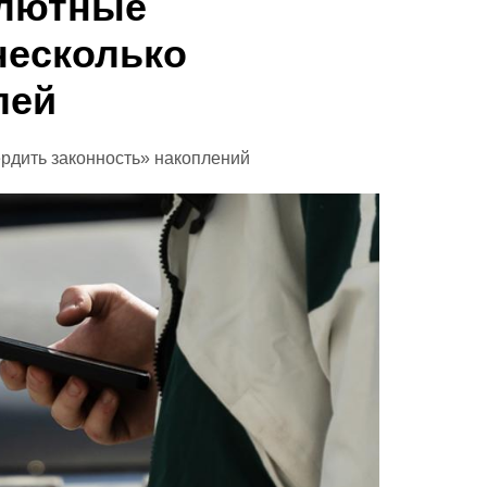
алютные
несколько
лей
рдить законность» накоплений