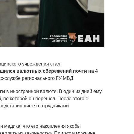
ицинского учреждения стал
шился валютных сбережений почти на 4
сс-службе регионального ГУ МВД.
ьги
в иностранной валюте. В один из дней ему
 по которой он перешел. После этого с
представившиеся сотрудниками
 медика, что его накопления якобы
вердить их законность». При этом мужчине