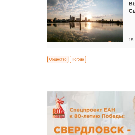
Вы
Св
15 
Общество
Погода