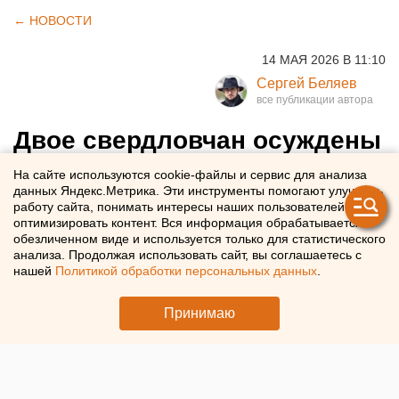
← НОВОСТИ
14 МАЯ 2026 В 11:10
Сергей Беляев
Двое свердловчан осуждены
за пытки инвалидов
На сайте используются cookie-файлы и сервис для анализа
данных Яндекс.Метрика. Эти инструменты помогают улучшать
работу сайта, понимать интересы наших пользователей и
Суд отправил в колонию двух жителей Артемовского за
оптимизировать контент. Вся информация обрабатывается в
истязания инвалидов и насилие над ними.
обезличенном виде и используется только для статистического
анализа. Продолжая использовать сайт, вы соглашаетесь с
нашей
Политикой обработки персональных данных
.
Принимаю