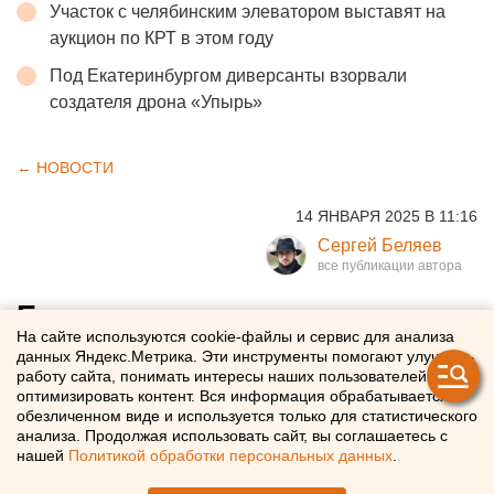
Участок с челябинским элеватором выставят на
аукцион по КРТ в этом году
Под Екатеринбургом диверсанты взорвали
создателя дрона «Упырь»
← НОВОСТИ
14 ЯНВАРЯ 2025 В 11:16
Сергей Беляев
Бастрыкин поручил
На сайте используются cookie-файлы и сервис для анализа
возбудить дело из-за
данных Яндекс.Метрика. Эти инструменты помогают улучшать
работу сайта, понимать интересы наших пользователей и
нерасселенного дома в
оптимизировать контент. Вся информация обрабатывается в
обезличенном виде и используется только для статистического
Свердловской области
анализа. Продолжая использовать сайт, вы соглашаетесь с
нашей
Политикой обработки персональных данных
.