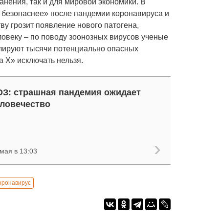
анения, так и для мировой экономики. В
л безопаснее» после пандемии коронавируса и
ву грозит появление нового патогена,
ловеку – по поводу зоонозных вирусов ученые
улируют тысячи потенциально опасных
а X» исключать нельзя.
З: страшная пандемия ожидает
ловечество
мая в 13:03
оронавирус