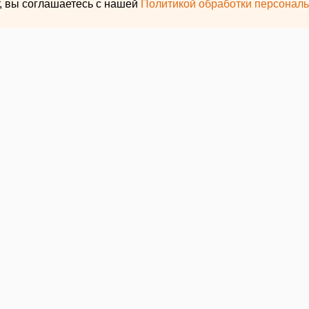
т, вы соглашаетесь с нашей
Политикой обработки персонал
ЕАНовости
тельстве новых
 Екатеринбурге
ытым
тве новых бомбоубежищ остается открытым