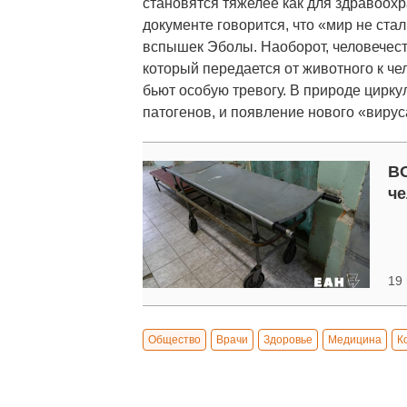
становятся тяжелее как для здравоохр
документе говорится, что «мир не ста
вспышек Эболы. Наоборот, человечест
который передается от животного к че
бьют особую тревогу. В природе цирк
патогенов, и появление нового «вирус
ВО
че
19 
Общество
Врачи
Здоровье
Медицина
К