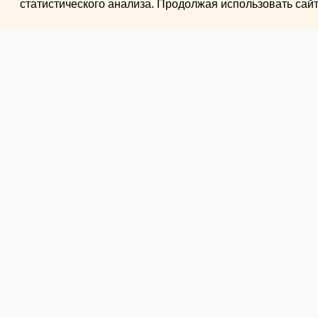
статистического анализа. Продолжая использовать сай
← НОВОСТИ
20 МАЯ 2026 В 11:38
Вопрос о строи
бомбоубежищ в
остается откр
В Екатеринбурге вопрос о строительс