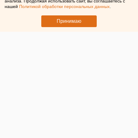
анализа. Продолжая использовать сайт, вы соглашаетесь с
нашей
Политикой обработки персональных данных
.
На байк-фесте в Екатеринбурге пройдет массовая
диспансеризация
Принимаю
© ЕАН. Байкеры
На фестивале мотокультуры «Движение» в Екатеринбурге