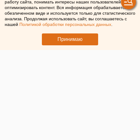
работу сайта, понимать интересы наших пользователей и
оптимизировать контент. Вся информация обрабатывается в
обезличенном виде и используется только для статистического
анализа. Продолжая использовать сайт, вы соглашаетесь с
нашей
Политикой обработки персональных данных
.
Принимаю
Глава Екатеринбурга
Алексей Орлов
предложил привлечь
казаков для борьбы с вандалами. Как отметил
градоначальник, полиция не всегда может отслеживать
случаи нарушения правил благоустройства в городе.