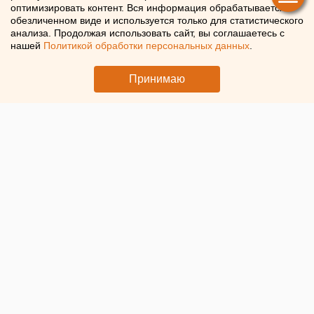
оптимизировать контент. Вся информация обрабатывается в
обезличенном виде и используется только для статистического
Пасечники сообщили о массовой гибели пчел
анализа. Продолжая использовать сайт, вы соглашаетесь с
нашей
Политикой обработки персональных данных
.
Принимаю
© ЕАН. Коробка с пчелами
В Шатковском округе Нижегородской области