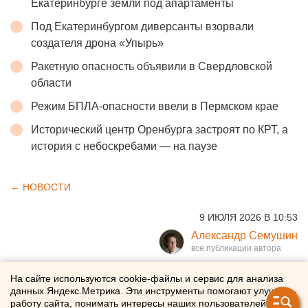
Екатеринбурге земли под апартаменты
Под Екатеринбургом диверсанты взорвали
создателя дрона «Упырь»
Ракетную опасность объявили в Свердловской
области
Режим БПЛА-опасности ввели в Пермском крае
Исторический центр Оренбурга застроят по КРТ, а
история с небоскребами — на паузе
← НОВОСТИ
9 ИЮЛЯ 2026 В 10:53
Александр Семушин
Пчелы массово гибнут в
На сайте используются cookie-файлы и сервис для анализа
данных Яндекс.Метрика. Эти инструменты помогают улучшать
российском регионе
работу сайта, понимать интересы наших пользователей и