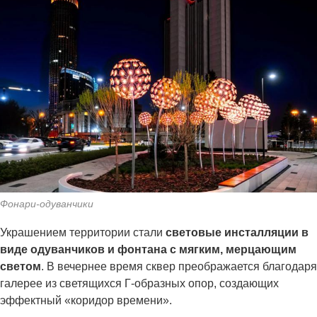
Фонари-одуванчики
Украшением территории стали
световые инсталляции в
виде одуванчиков и фонтана с мягким, мерцающим
светом
. В вечернее время сквер преображается благодаря
галерее из светящихся Г-образных опор, создающих
эффектный «коридор времени».