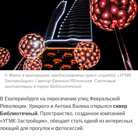
© Фото в материале предоставлены пресс-службой «УГМК-
Застройщик» / автор Евгения Яблонская. Световые
инсталляции в парке Библиотечный
В Екатеринбурге на пересечении улиц Февральской
Революции, Урицкого и Антона Валека открылся
сквер
Библиотечный
. Пространство, созданное компанией
«УГМК-Застройщик», обещает стать одной из интересных
локаций для прогулок и фотосессий.