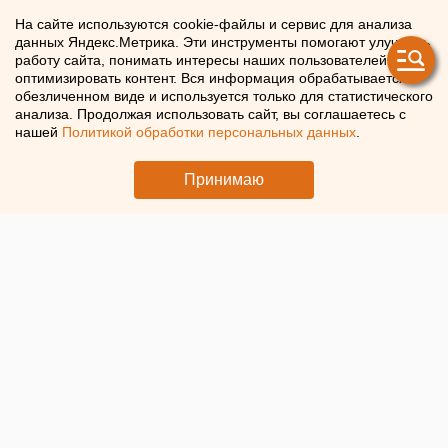
авиасообщение с югом
На сайте используются cookie-файлы и сервис для анализа
данных Яндекс.Метрика. Эти инструменты помогают улучшать
России до 12 мая
работу сайта, понимать интересы наших пользователей и
оптимизировать контент. Вся информация обрабатывается в
обезличенном виде и используется только для статистического
Самолеты не будут летать на юг России до 12 мая
анализа. Продолжая использовать сайт, вы соглашаетесь с
нашей
Политикой обработки персональных данных
.
Принимаю
© ЕАН. Самолет