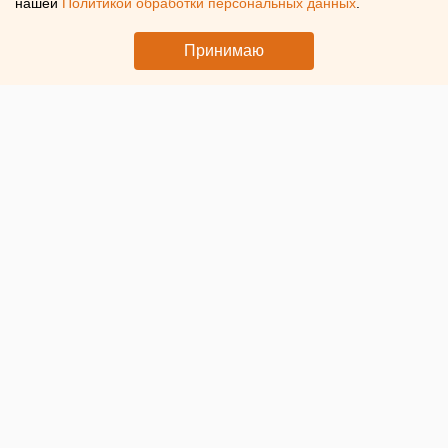
нашей
Политикой обработки персональных данных
.
В Челябинской области изменили приговор женщине,
Принимаю
которая устроила ДТП с тремя погибшими
© Прокуратура Челябинской области. Последствия ДТП