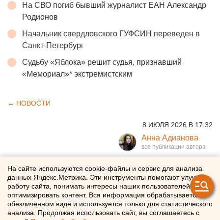
На СВО погиб бывший журналист ЕАН Александр
Родионов
Начальник свердловского ГУФСИН переведен в
Санкт-Петербург
Судьбу «Яблока» решит судья, признавший
«Мемориал»* экстремистским
← НОВОСТИ
8 ИЮЛЯ 2026 В 17:32
Анна Адианова
Челябинский суд ужесточил
На сайте используются cookie-файлы и сервис для анализа
данных Яндекс.Метрика. Эти инструменты помогают улучшать
приговор виновнице ДТП, в
работу сайта, понимать интересы наших пользователей и
оптимизировать контент. Вся информация обрабатывается в
котором погибли мать и двое
обезличенном виде и используется только для статистического
анализа. Продолжая использовать сайт, вы соглашаетесь с
детей