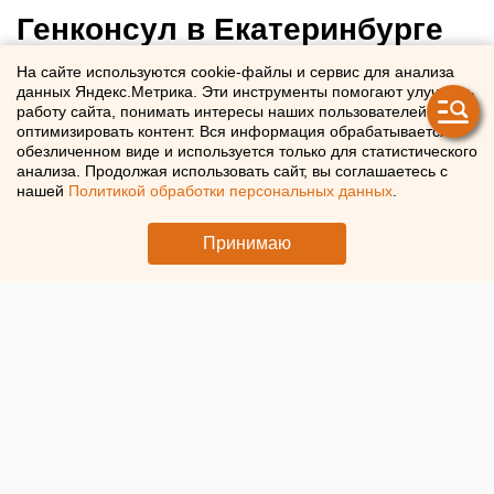
Генконсул в Екатеринбурге
рассказал, что покажут на
На сайте используются cookie-файлы и сервис для анализа
данных Яндекс.Метрика. Эти инструменты помогают улучшать
«Иннопроме» в Индии
работу сайта, понимать интересы наших пользователей и
оптимизировать контент. Вся информация обрабатывается в
обезличенном виде и используется только для статистического
Индийские компании представят на «Иннопроме»
анализа. Продолжая использовать сайт, вы соглашаетесь с
новации в цифровых технологиях и фармацевтике
нашей
Политикой обработки персональных данных
.
Принимаю