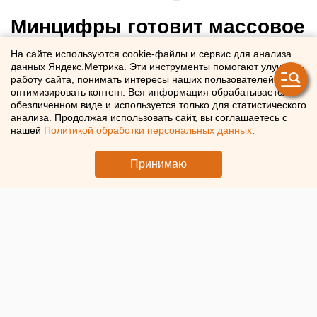
Минцифры готовит массовое
внедрение ИИ для
На сайте используются cookie-файлы и сервис для анализа
данных Яндекс.Метрика. Эти инструменты помогают улучшать
управления интернет-
работу сайта, понимать интересы наших пользователей и
трафиком
оптимизировать контент. Вся информация обрабатывается в
обезличенном виде и используется только для статистического
анализа. Продолжая использовать сайт, вы соглашаетесь с
нашей
Политикой обработки персональных данных
.
В России внедрят ИИ для оптимизации мобильного
интернета и сетей связи
Принимаю