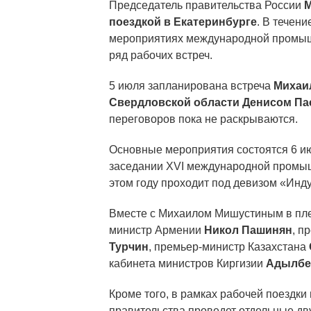
Председатель правительства России
М
поездкой в Екатеринбурге
. В течени
мероприятиях международной промыш
ряд рабочих встреч.
5 июля запланирована встреча
Михаил
Свердловской области Денисом П
переговоров пока не раскрываются.
Основные мероприятия состоятся 6 и
заседании XVI международной промыш
этом году проходит под девизом «Инду
Вместе с Михаилом Мишустиным в пле
министр Армении
Никол Пашинян
, п
Турчин
, премьер-министр Казахстана
кабинета министров Киргизии
Адылбе
Кроме того, в рамках рабочей поездки
правительства проведет отдельные дв