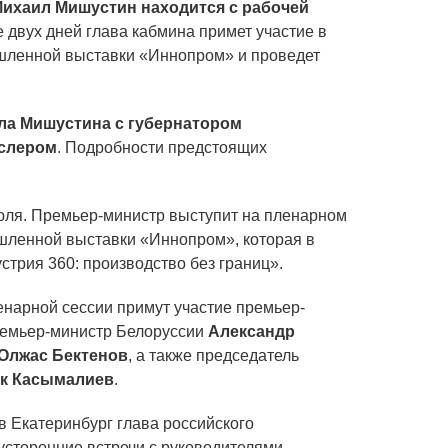
ихаил Мишустин находится с рабочей
е двух дней глава кабмина примет участие в
ленной выставки «Иннопром» и проведет
а Мишустина с губернатором
аслером
. Подробности предстоящих
юля. Премьер-министр выступит на пленарном
ленной выставки «Иннопром», которая в
стрия 360: производство без границ».
нарной сессии примут участие премьер-
ремьер-министр Белоруссии
Александр
Олжас Бектенов
, а также председатель
к Касымалиев
.
 в Екатеринбург глава российского
усторонние встречи с руководителями