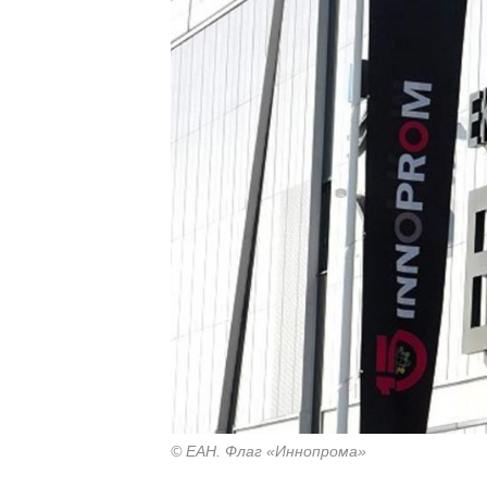
© ЕАН. Флаг «Иннопрома»