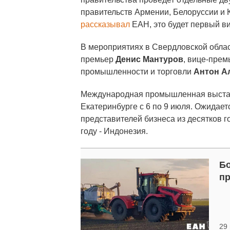
правительств Армении, Белоруссии и К
рассказывал
ЕАН, это будет первый в
В мероприятиях в Свердловской облас
премьер
Денис Мантуров
, вице-пре
промышленности и торговли
Антон А
Международная промышленная выстав
Екатеринбурге с 6 по 9 июля. Ожидае
представителей бизнеса из десятков г
году - Индонезия.
Бо
пр
29