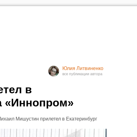
Юлия Литвиненко
етел в
а «Иннопром»
Михаил Мишустин прилетел в Екатеринбург