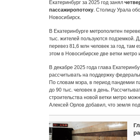
Екатеринбург за 2025 год занял
четвер
пассажиропотоку
. Столицу Урала об
Новосибирск.
В Екатеринбурге метрополитен перевез
тыс. жителей пользуются подземкой. 
перевез 81,6 млн человек за год, там
этом в Новосибирске две ветки метро и
В декабре 2025 года глава Екатеринб
рассчитывать на поддержку федеральн
По словам мэра, в период пандемии п
до 90 тыс. человек в день. Рассчитыв
строительства новой ветки метро можн
Алексей Орлов добавил, что земля по
Гл
ра