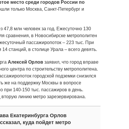
тое место среди городов России по
ошли только Москва, Санкт-Петербург и
 47,8 млн человек за год. Ежесуточно 130
Для сравнения, в Новосибирске метрополитен
 ежесуточный пассажиропоток – 223 тыс. При
 14 станций, в столице Урала – всего девять.
урга
Алексей Орлов
заявил, что город вправе
ого центра по строительству метрополитена.
ассажиропоток городской подземки снизился
ать же на поддержку Москвы в вопросе
о при 140-150 тыс. пассажиров в день.
д вторую линию метро зарезервирована.
ава Екатеринбурга Орлов
ссказал, куда пойдет метро