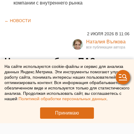
компании с внутреннего рынка
← НОВОСТИ
2 ИЮЛЯ 2026 В 11:06
Наталия Вълкова
Новые автобусы ПАЗ вышли
На сайте используются cookie-файлы и сервис для анализа
на маршрут в Оренбурге
данных Яндекс.Метрика. Эти инструменты помогают улучшать
работу сайта, понимать интересы наших пользователей и
оптимизировать контент. Вся информация обрабатывается в
В Оренбург приехали новые автобусы ПАЗ Citymax 8 и
обезличенном виде и используется только для статистического
вышли на маршрут №58Н
анализа. Продолжая использовать сайт, вы соглашаетесь с
нашей
Политикой обработки персональных данных
.
Принимаю