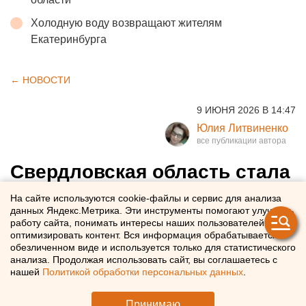
Холодную воду возвращают жителям
Екатеринбурга
← НОВОСТИ
9 ИЮНЯ 2026 В 14:47
Юлия Литвиненко
Свердловская область стала
одной из самых проблемных
На сайте используются cookie-файлы и сервис для анализа
данных Яндекс.Метрика. Эти инструменты помогают улучшать
в России по туберкулезу
работу сайта, понимать интересы наших пользователей и
оптимизировать контент. Вся информация обрабатывается в
обезличенном виде и используется только для статистического
Свердловская область оказалась в десятке самых
анализа. Продолжая использовать сайт, вы соглашаетесь с
неблагополучных регионов по туберкулезу
нашей
Политикой обработки персональных данных
.
Принимаю