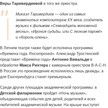
Веры Таривердиевой
и того же оркестра.
Микаэл Таривердиев — один из самых
знаменитых композиторов XX века, создатель
музыки к фильмам «Семнадцать мгновений
весны», «Ирония судьбы, или С легким паром!»
и «Король-олень».
В Летнем театре также будет исполнена программа
«Времена года. Recomposed». Александр Тростянский
представит «Времена года»
Антонио Вивальди
в
обработке
Макса Рихтера
с камерным оркестром B-A-C-H.
В России это произведение исполнялось лишь дважды, а
для Екатеринбурга станет премьерным.
Среди других площадок академической программы: в
Детской филармонии
пройдет «Ночь музыки»,
объединяющая события для детей, родителей и всех
любителей академической музыки. На крыше выступит