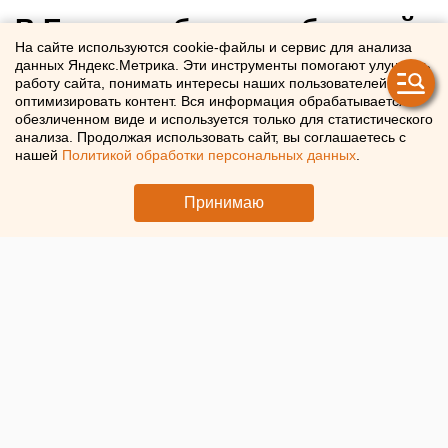
В Екатеринбурге любителей
На сайте используются cookie-файлы и сервис для анализа
поэзии приглашают на
данных Яндекс.Метрика. Эти инструменты помогают улучшать
работу сайта, понимать интересы наших пользователей и
встречу с финалистом
оптимизировать контент. Вся информация обрабатывается в
обезличенном виде и используется только для статистического
премии «Неистовый
анализа. Продолжая использовать сайт, вы соглашаетесь с
Виссарион»
нашей
Политикой обработки персональных данных
.
Принимаю
В Екатеринбурге пройдет встреча с известным поэтом
из Ростова-на-Дону Владимиром Козловым