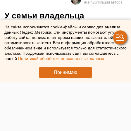
У семьи владельца
екатеринбургского ЕЖК
На сайте используются cookie-файлы и сервис для анализа
данных Яндекс.Метрика. Эти инструменты помогают улучшать
национализированы акции,
работу сайта, понимать интересы наших пользователей и
земля и деньги
оптимизировать контент. Вся информация обрабатывается в
обезличенном виде и используется только для статистического
анализа. Продолжая использовать сайт, вы соглашаетесь с
Под контроль Росимущества перешел агрохолдинг
нашей
Политикой обработки персональных данных
.
«Русагро», которому принадлежит Екатеринбургский
Принимаю
жировой комбинат