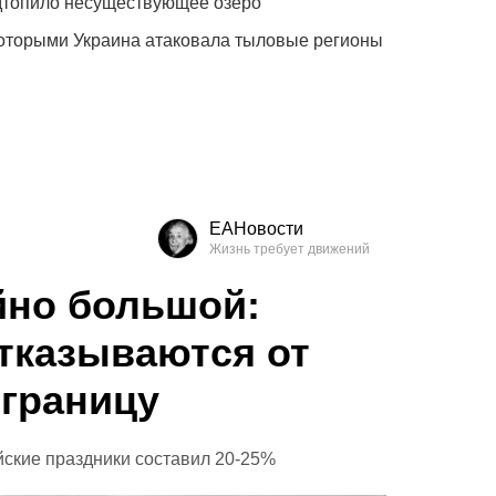
одтопило несуществующее озеро
которыми Украина атаковала тыловые регионы
ЕАНовости
йно большой:
тказываются от
 границу
йские праздники составил 20-25%