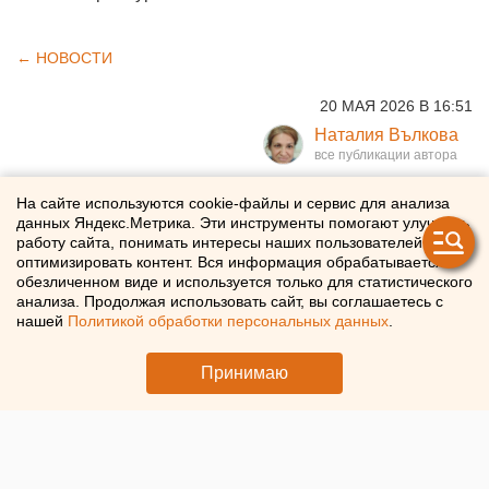
← НОВОСТИ
20 МАЯ 2026 В 16:51
Наталия Вълкова
Суд лишил Андрея Разина
На сайте используются cookie-файлы и сервис для анализа
данных Яндекс.Метрика. Эти инструменты помогают улучшать
прав на песни легендарного
работу сайта, понимать интересы наших пользователей и
оптимизировать контент. Вся информация обрабатывается в
«Ласкового мая»
обезличенном виде и используется только для статистического
анализа. Продолжая использовать сайт, вы соглашаетесь с
нашей
Политикой обработки персональных данных
.
Суд в Краснодарском крае лишил продюсера Андрея
Разина прав на песни легендарной группы «Ласковый
Принимаю
май»