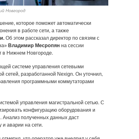
ий Новгород
шение, которое поможет автоматически
нения в работе сети, а также
и.
Об этом рассказал директор по связям с
на»
Владимир Месропян
на сессии
т в Нижнем Новгороде.
ющей системе управления сетевыми
 сетей, разработанной Nexign. Он уточнил,
правления программными коммутаторами
системой управления магистральной сетью. С
изировать конфигурацию оборудования и
и
. Анализ полученных данных даст
 и аварии на сети.
отметил, что оператор уже внедрил у себя