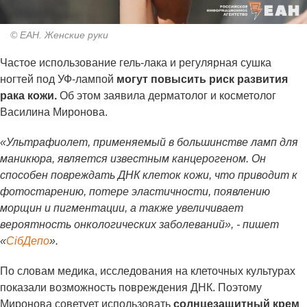
© ЕАН. Женские руки
Частое использование гель-лака и регулярная сушка
ногтей под УФ-лампой
могут повысить риск развития
рака кожи.
Об этом заявила дерматолог и косметолог
Василина Миронова.
«Ультрафиолет, применяемый в большинстве ламп для
маникюра, является известным канцерогеном. Он
способен повреждать ДНК клеток кожи, что приводит к
фотостарению, потере эластичности, появлению
морщин и пигментации, а также увеличивает
вероятность онкологических заболеваний», - пишет
«
СiбДепо
».
По словам медика, исследования на клеточных культурах
показали возможность повреждения ДНК. Поэтому
Миронова советует использовать
солнцезащитный крем