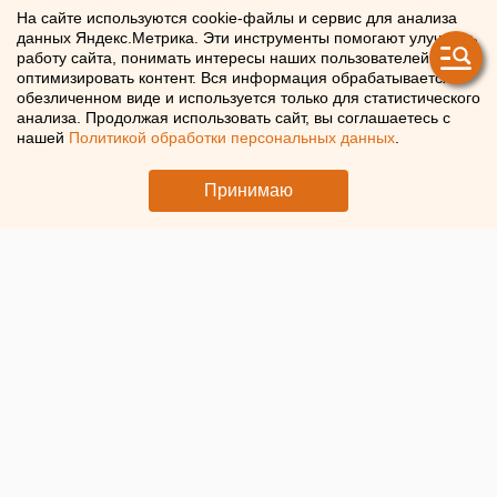
Россия и Украина провели
На сайте используются cookie-файлы и сервис для анализа
данных Яндекс.Метрика. Эти инструменты помогают улучшать
обмен пленными
работу сайта, понимать интересы наших пользователей и
оптимизировать контент. Вся информация обрабатывается в
обезличенном виде и используется только для статистического
Россия и Украина обменялись пленными 205 на 205
анализа. Продолжая использовать сайт, вы соглашаетесь с
человек
нашей
Политикой обработки персональных данных
.
Принимаю