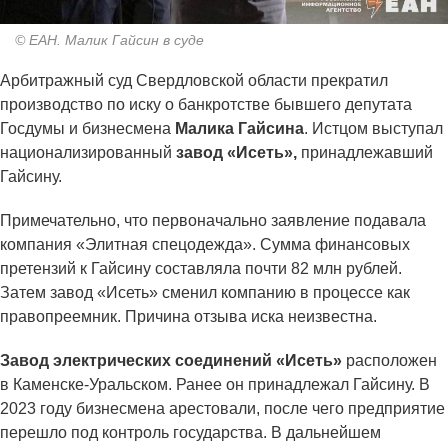
© ЕАН. Малик Гайсин в суде
Арбитражный суд Свердловской области прекратил
производство по иску о банкротстве бывшего депутата
Госдумы и бизнесмена
Малика Гайсина
. Истцом выступал
национализированный
завод «Исеть»,
принадлежавший
Гайсину.
Примечательно, что первоначально заявление подавала
компания «Элитная спецодежда». Сумма финансовых
претензий к Гайсину составляла почти 82 млн рублей.
Затем завод «Исеть» сменил компанию в процессе как
правопреемник. Причина отзыва иска неизвестна.
Завод электрических соединений «Исеть»
расположен
в Каменске-Уральском. Ранее он принадлежал Гайсину. В
2023 году бизнесмена арестовали, после чего предприятие
перешло под контроль государства. В дальнейшем