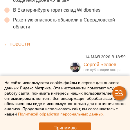
создателя дрона «Упырь»
В Екатеринбурге горит склад Wildberries
Ракетную опасность объявили в Свердловской
области
← НОВОСТИ
14 МАЯ 2026 В 18:59
Сергей Беляев
Госдума разрешила
На сайте используются cookie-файлы и сервис для анализа
данных Яндекс.Метрика. Эти инструменты помогают улучшать
увеличивать для граждан
работу сайта, понимать интересы наших пользователей и
оптимизировать контент. Вся информация обрабатывается в
переработки в два раза
обезличенном виде и используется только для статистического
анализа. Продолжая использовать сайт, вы соглашаетесь с
нашей
Политикой обработки персональных данных
.
Граждане получили право на двойную переработку
Принимаю