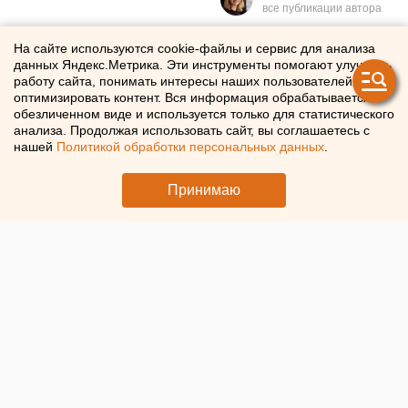
Больше половины
На сайте используются cookie-файлы и сервис для анализа
данных Яндекс.Метрика. Эти инструменты помогают улучшать
свердловских
работу сайта, понимать интересы наших пользователей и
оптимизировать контент. Вся информация обрабатывается в
предпринимателей стали
обезличенном виде и используется только для статистического
анализа. Продолжая использовать сайт, вы соглашаетесь с
использовать СМС для
нашей
Политикой обработки персональных данных
.
рассылки рекламы
Принимаю
Более 70% клиентов готовы получать сообщения с
предложениями