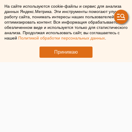
в ХМАО списали
На сайте используются cookie-файлы и сервис для анализа
данных Яндекс.Метрика. Эти инструменты помогают улучшать
многомиллионные долги
работу сайта, понимать интересы наших пользователей и
оптимизировать контент. Вся информация обрабатывается в
обезличенном виде и используется только для статистического
Судебные приставы Югры продолжают списывать
анализа. Продолжая использовать сайт, вы соглашаетесь с
долги участникам СВО
нашей
Политикой обработки персональных данных
.
Принимаю