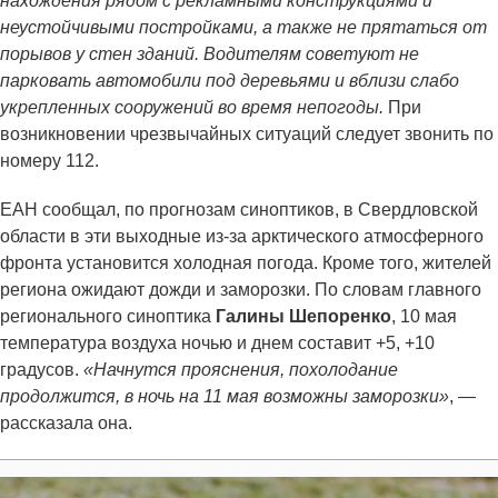
нахождения рядом с рекламными конструкциями и
неустойчивыми постройками, а также не прятаться от
порывов у стен зданий. Водителям советуют не
парковать автомобили под деревьями и вблизи слабо
укрепленных сооружений во время непогоды.
При
возникновении чрезвычайных ситуаций следует звонить по
номеру 112.
ЕАН сообщал, по прогнозам синоптиков, в Свердловской
области в эти выходные из-за арктического атмосферного
фронта установится холодная погода. Кроме того, жителей
региона ожидают дожди и заморозки. По словам главного
регионального синоптика
Галины Шепоренко
, 10 мая
температура воздуха ночью и днем составит +5, +10
градусов.
«Начнутся прояснения, похолодание
продолжится, в ночь на 11 мая возможны заморозки»
, —
рассказала она.