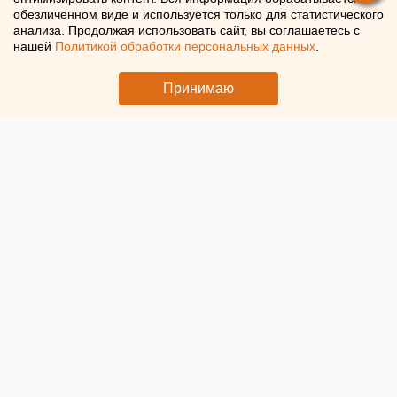
обезличенном виде и используется только для статистического
Победы. Репортаж ЕАН
анализа. Продолжая использовать сайт, вы соглашаетесь с
нашей
Политикой обработки персональных данных
.
В Верхней Пышме прошла праздничная программа в
честь Великой Победы
Принимаю
© ЕАН. Открытие парада