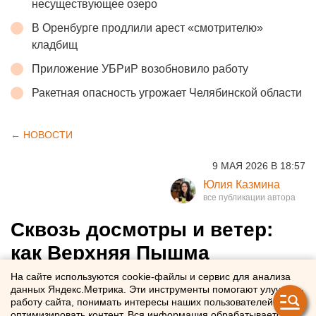
Город в Свердловской области подтопило
несуществующее озеро
В Оренбурге продлили арест «смотрителю»
кладбищ
Приложение УБРиР возобновило работу
Ракетная опасность угрожает Челябинской области
← НОВОСТИ
9 МАЯ 2026 В 18:57
Юлия Казмина
Сквозь досмотры и ветер:
На сайте используются cookie-файлы и сервис для анализа
как Верхняя Пышма
данных Яндекс.Метрика. Эти инструменты помогают улучшать
работу сайта, понимать интересы наших пользователей и
отпраздновала День
оптимизировать контент. Вся информация обрабатывается в