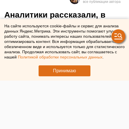
Аналитики рассказали, в
какие путешествия
На сайте используются cookie-файлы и сервис для анализа
данных Яндекс.Метрика. Эти инструменты помогают улучшать
свердловчане отправятся в
работу сайта, понимать интересы наших пользователей и
майские праздники
оптимизировать контент. Вся информация обрабатывается в
обезличенном виде и используется только для статистического
анализа. Продолжая использовать сайт, вы соглашаетесь с
Названы самые популярные направления, которые
нашей
Политикой обработки персональных данных
.
свердловчане выбирают для путешествий в мае
Принимаю