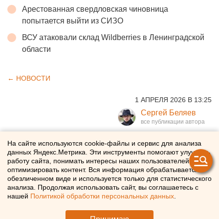
Арестованная свердловская чиновница
попытается выйти из СИЗО
ВСУ атаковали склад Wildberries в Ленинградской
области
← НОВОСТИ
1 АПРЕЛЯ 2026 В 13:25
Сергей Беляев
Первый свердловский
На сайте используются cookie-файлы и сервис для анализа
данных Яндекс.Метрика. Эти инструменты помогают улучшать
замгубернатора выдвинулся
работу сайта, понимать интересы наших пользователей и
оптимизировать контент. Вся информация обрабатывается в
в депутаты заксобрания
обезличенном виде и используется только для статистического
анализа. Продолжая использовать сайт, вы соглашаетесь с
нашей
Политикой обработки персональных данных
.
Алексей Шмыков пошел на праймериз «Единой
России» по выборам в свердловское заксобрание