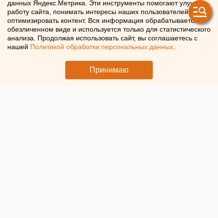
данных Яндекс.Метрика. Эти инструменты помогают улучшать
наказании за подделку
работу сайта, понимать интересы наших пользователей и
оптимизировать контент. Вся информация обрабатывается в
дипломов
обезличенном виде и используется только для статистического
анализа. Продолжая использовать сайт, вы соглашаетесь с
нашей
Политикой обработки персональных данных
.
Россиянам напомнили, что подделка дипломов
карается лишением свободы
Принимаю