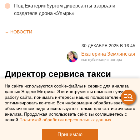
Под Екатеринбургом диверсанты взорвали
создателя дрона «Упырь»
← НОВОСТИ
30 ДЕКАБРЯ 2025 В 16:45
Екатерина Землянская
Директор сервиса такси
поздравил ЕАН с Новым
На сайте используются cookie-файлы и сервис для анализа
данных Яндекс.Метрика. Эти инструменты помогают улучшать
годом
работу сайта, понимать интересы наших пользователей и
оптимизировать контент. Вся информация обрабатывается в
обезличенном виде и используется только для статистического
Максим Шушарин поздравил агентство ЕАН с Новым
анализа. Продолжая использовать сайт, вы соглашаетесь с
годом
нашей
Политикой обработки персональных данных
.
Принимаю