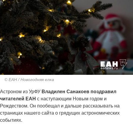
© ЕАН / Новогодняя елка
Астроном из УрФУ
Владилен Санакоев поздравил
читателей ЕАН
с наступающим Новым годом и
Рождеством. Он пообещал и дальше рассказывать на
страницах нашего сайта о грядущих астрономических
событиях.