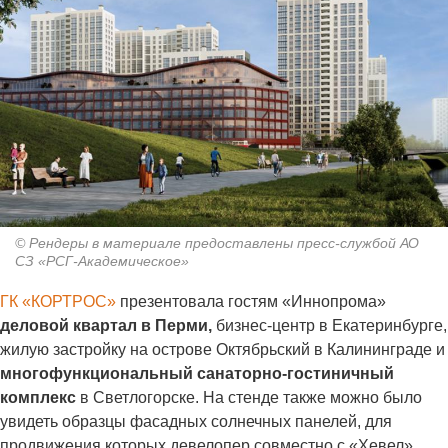
© Рендеры в материале предоставлены пресс-службой АО
СЗ «РСГ-Академическое»
ГК «КОРТРОС»
презентовала гостям «Иннопрома»
деловой квартал в Перми,
бизнес-центр в Екатеринбурге,
жилую застройку на острове Октябрьский в Калининграде и
многофункциональный санаторно-гостиничный
комплекс
в Светлогорске. На стенде также можно было
увидеть образцы фасадных солнечных панелей, для
продвижения которых девелопер совместно с «Хевел»