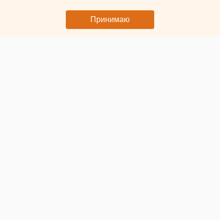
художников открывается в Екатеринбурге
Принимаю
© ЕАН. Портреты
В центре искусств «Главный проспект» Екатеринбурга
пройдет торжественное открытие
выставки «Лица»,