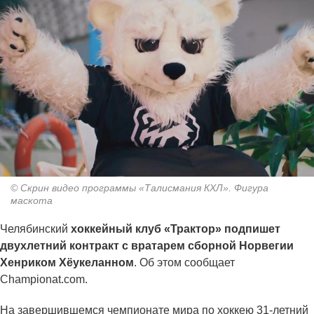
© Скрин видео программы «Талисмания КХЛ». Фигура
маскота
Челябинский
хоккейный клуб «Трактор» подпишет
двухлетний контракт с вратарем сборной Норвегии
Хенриком Хёукеланном
. Об этом сообщает
Сhampionat.com.
На завершившемся чемпионате мира по хоккею 31-летний