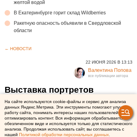
желтой водой
В Екатеринбурге горит склад Wildberries
Ракетную опасность объявили в Свердловской
области
← НОВОСТИ
22 ИЮНЯ 2026 В 13:13
Валентина Попова
Выставка портретов
авторства свердловских
На сайте используются cookie-файлы и сервис для анализа
данных Яндекс.Метрика. Эти инструменты помогают улучшать
художников открывается в
работу сайта, понимать интересы наших пользователей и
Екатеринбурге
оптимизировать контент. Вся информация обрабатывается в
обезличенном виде и используется только для статистического
анализа. Продолжая использовать сайт, вы соглашаетесь с
Масштабная выставка портретов от свердловских
нашей
Политикой обработки персональных данных
.