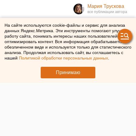
Мария Трускова
На екатеринбургском
На сайте используются cookie-файлы и сервис для анализа
данных Яндекс.Метрика. Эти инструменты помогают улучшать
Эльмаше изменились
работу сайта, понимать интересы наших пользователей и
оптимизировать контент. Вся информация обрабатывается в
маршруты общественного
обезличенном виде и используется только для статистического
анализа. Продолжая использовать сайт, вы соглашаетесь с
транспорта
нашей
Политикой обработки персональных данных
.
На Эльмаше в Екатеринбурге закрыли движение на
Принимаю
улице Краснофлотцев