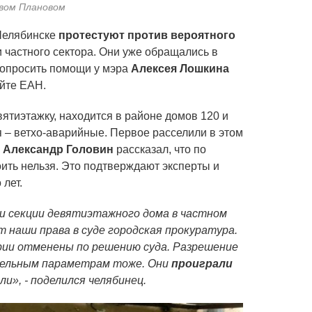
рвом Плановом
Челябинске
протестуют против вероятного
 частного сектора. Они уже обращались в
 попросить помощи у мэра
Алексея Лошкина
айте ЕАН.
вятиэтажку, находится в районе домов 120 и
я – ветхо-аварийные. Первое расселили в этом
а
Александр Головин
рассказал, что по
ить нельзя. Это подтверждают эксперты и
 лет.
и секции девятиэтажного дома в частном
 наши права в суде городская прокуратура.
ии отменены по решению суда. Разрешение
дельным параметрам тоже. Они
проиграли
ли», - поделился челябинец.