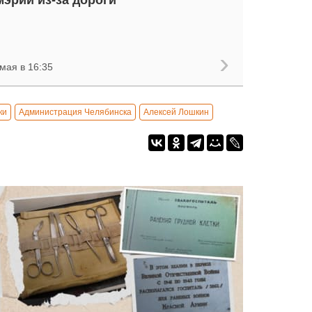
мэрии из-за дороги
мая в 16:35
ки
Администрация Челябинска
Алексей Лошкин