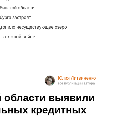
бинской области
бурга застроят
одтопило несуществующее озеро
к затяжной войне
Юлия Литвиненко
й области выявили
льных кредитных