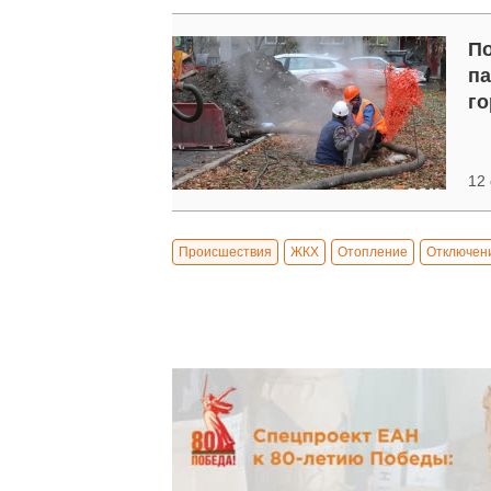
По
па
го
12
Происшествия
ЖКХ
Отопление
Отключен