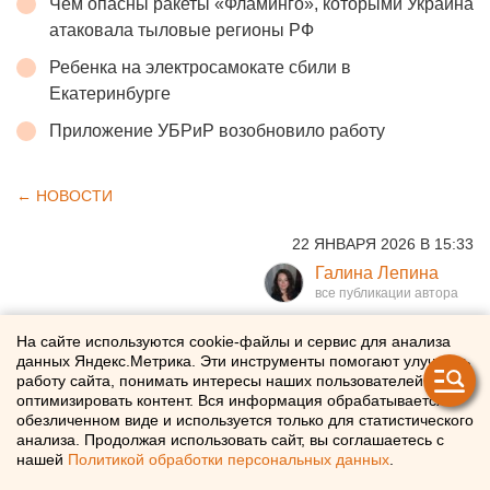
Чем опасны ракеты «Фламинго», которыми Украина
атаковала тыловые регионы РФ
Ребенка на электросамокате сбили в
Екатеринбурге
Приложение УБРиР возобновило работу
← НОВОСТИ
22 ЯНВАРЯ 2026 В 15:33
Галина Лепина
Мэр Алексей Лошкин
На сайте используются cookie-файлы и сервис для анализа
данных Яндекс.Метрика. Эти инструменты помогают улучшать
заступился за челябинские
работу сайта, понимать интересы наших пользователей и
оптимизировать контент. Вся информация обрабатывается в
заборы
обезличенном виде и используется только для статистического
анализа. Продолжая использовать сайт, вы соглашаетесь с
нашей
Политикой обработки персональных данных
.
Глава Челябинска высказался в защиту заборов вдоль