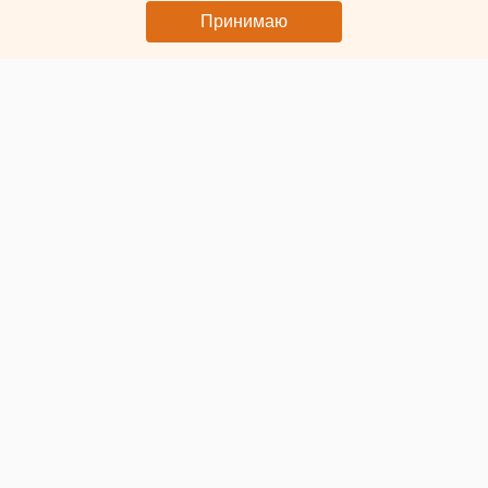
дорог
Принимаю
© ЕАН. Металлический забор
Многих челябинцев давно не радуют
серые
металлические ограждения вдоль дорог
. А кто-то
вообще считает, что такие заборы совсем не помогают