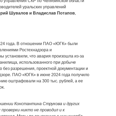
го управления СКР по Челябинской области
оводителей уральских управлений
рий Шувалов и Владислав Потапов
,
024 года. В отношении ПАО «ЮГК» были
влениями Ростехнадзора и
ы установили, что авария произошла из-за
анилища, использованного при добыче
о без разрешения, проектной документации и
дзоре. ПАО «ЮГК» в июне 2024 года получило
ию оштрафовали на 300 тыс. рублей, а ее
ок.
ошении Константина Струкова и других
проверки никто не проводил и к