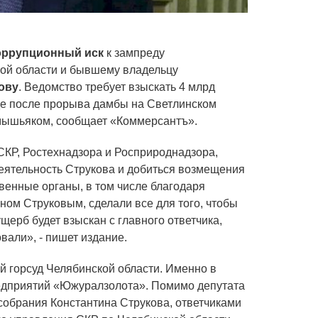
оррупционный иск
к зампреду
кой области и бывшему владельцу
ову
. Ведомство требует взыскать 4 млрд
де после прорыва дамбы на Светлинском
мышьяком, сообщает «Коммерсантъ».
СКР, Ростехнадзора и Росприроднадзора,
еятельность Струкова и добиться возмещения
венные органы, в том числе благодаря
ом Струковым, сделали все для того, чтобы
ущерб будет взыскан с главного ответчика,
вали», - пишет издание.
й горсуд Челябинской области. Именно в
редприятий «Южуралзолота». Помимо депутата
ксобрания Константина Струкова, ответчиками