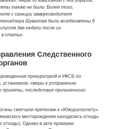
влекал. Меры по взысканию с них ущерба,
няты также не были. Более того,
кте с санкции замруководителя
технадзора Шувалова были возобновлены 6
 спустя две недели после их
 в статье.
правления Следственного
органов
 проведенная прокуратурой и УФСБ по
, установила:
«меры к устранению
е приняты, последствия причиненного
органы смягчали претензии к «Южуралзолоту».
яковского месторождения находились отходы
е отходы). Однако в акте проверки