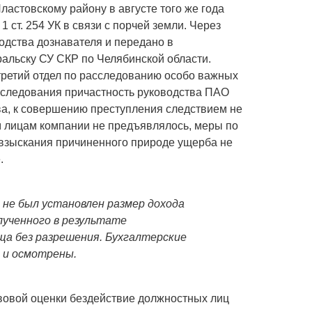
астовскому району в августе того же года
1 ст. 254 УК в связи с порчей земли. Через
одства дознавателя и передано в
альску СУ СКР по Челябинской области.
 третий отдел по расследованию особо важных
асследования причастность руководства ПАО
ва, к совершению преступления следствием не
 лицам компании не предъявлялось, меры по
 взыскания причиненного природе ущерба не
.
не был установлен размер дохода
лученного в результате
ща без разрешения. Бухгалтерские
 и осмотрены.
авовой оценки бездействие должностных лиц