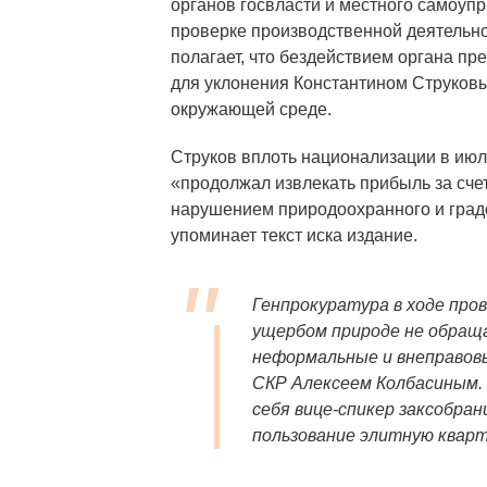
органов госвласти и местного самоуп
проверке производственной деятельн
полагает, что бездействием органа пр
для уклонения Константином Струковы
окружающей среде.
Струков вплоть национализации в июл
«продолжал извлекать прибыль за сче
нарушением природоохранного и градо
упоминает текст иска издание.
Генпрокуратура в ходе про
ущербом природе не обраща
неформальные и внеправов
СКР Алексеем Колбасиным.
себя вице-спикер заксобран
пользование элитную кварт