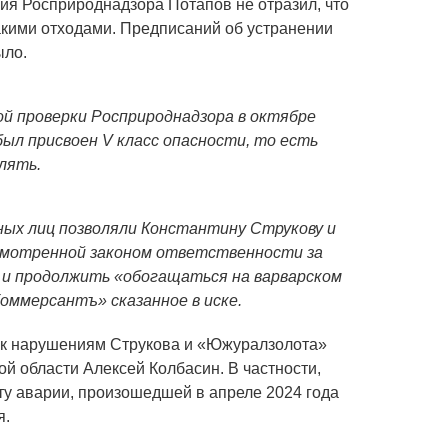
ия Росприроднадзора Потапов не отразил, что
акими отходами. Предписаний об устранении
ыло.
й проверки Росприроднадзора в октябре
был присвоен V класс опасности, то есть
лять.
ных лиц позволяли Константину Струкову и
смотренной законом ответственности за
 и продолжить «обогащаться на варварском
Коммерсантъ» сказанное в иске.
о к нарушениям Струкова и «Южуралзолота»
й области Алексей Колбасин. В частности,
ту аварии, произошедшей в апреле 2024 года
я.