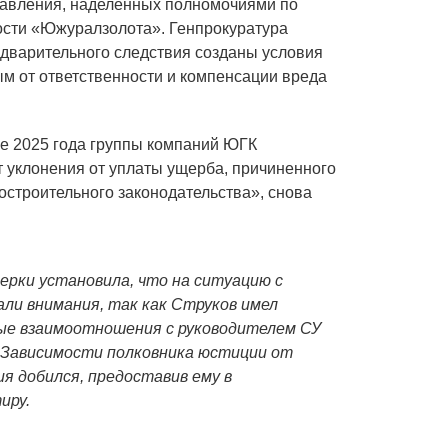
равления, наделенных полномочиями по
ости «Южуралзолота». Генпрокуратура
едварительного следствия созданы условия
м от ответственности и компенсации вреда
е 2025 года группы компаний ЮГК
т уклонения от уплаты ущерба, причиненного
строительного законодательства», снова
верки установила, что на ситуацию с
ли внимания, так как Струков имел
ые взаимоотношения с руководителем СУ
 Зависимости полковника юстиции от
ия добился, предоставив ему в
иру.