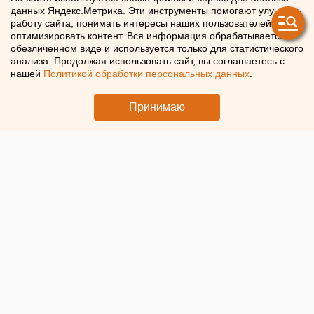
данных Яндекс.Метрика. Эти инструменты помогают улучшать
Челябинске
работу сайта, понимать интересы наших пользователей и
оптимизировать контент. Вся информация обрабатывается в
обезличенном виде и используется только для статистического
Автобус № 95 в Челябинске будет ходить от
анализа. Продолжая использовать сайт, вы соглашаетесь с
микрорайона «Вишневая горка» до ТРК «Родник»
нашей
Политикой обработки персональных данных
.
Принимаю
© Миндортранс Челябинской области. Салон автобуса