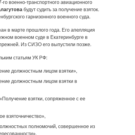
7-го военно-транспортного авиационного
лагутова
будут судить за получение взяток.
бургского гарнизонного военного суда.
ан в марте прошлого года. Его апелляция
жном военном суде в Екатеринбурге в
 прежней. Из СИЗО его выпустили позже.
ьким статьям УК РФ:
учение должностным лицом взятки»,
учение должностным лицом взятки в
 б «Получение взятки, сопряженное с ее
лкое взяточничество»,
е должностных полномочий, совершенное из
ересованности».