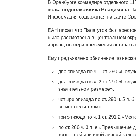
В Оренбурге командира отдельного 11
полка
подполковника Владимира Па
Информация содержится на сайте Орен
ЕАН писал, что Палагутов был арестов
была рассмотрена в Центральном окру
апреле, но мера пресечения осталась
Ему предъявлено обвинение по нескол
два эпизода по ч. 1 ст. 290 «Пол
два эпизода по ч. 2 ст. 290 «Пол
значительном размере»,
четыре эпизода по ст. 290 ч. 5 п.
вымогательством»,
три эпизода по ч. 1 ст. 291.2 «Ме
по ст. 286 ч. 3 п. е «Превышени
корыстной или иной личной заинт