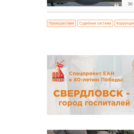
30
Происшествия
Судебная система
Коррупци