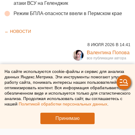
атаки ВСУ на Геленджик
Режим БПЛА-опасности ввели в Пермском крае
← НОВОСТИ
8 ИЮЛЯ 2026 В 14:41
Валентина Попова
Укусы клещей вызывают
На сайте используются cookie-файлы и сервис для анализа
данных Яндекс.Метрика. Эти инструменты помогают улучшать
аллергию на красное мясо –
работу сайта, понимать интересы наших пользователей и
оптимизировать контент. Вся информация обрабатывается в
мнение свердловского врача
обезличенном виде и используется только для статистического
анализа. Продолжая использовать сайт, вы соглашаетесь с
нашей
Политикой обработки персональных данных
.
Врач предупредил об опасности возникновения
аллергии на красное мясо после укуса клеща
Принимаю