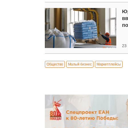
Юр
вв
по
23
Общество
Малый бизнес
Маркетплейсы