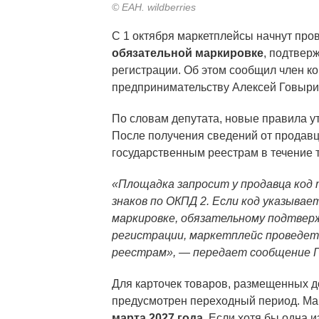
© ЕАН. wildberries
С 1 октября маркетплейсы начнут про
обязательной маркировке
, подтвер
регистрации. Об этом сообщил член к
предпринимательству Алексей Говыри
По словам депутата, новые правила 
После получения сведений от продавц
государственным реестрам в течение т
«Площадка запросит у продавца код 
знаков по ОКПД 2. Если код указыва
маркировке, обязательному подтвер
регистрации, маркетплейс проведет
реестрам», — передает сообщение 
Для карточек товаров, размещенных д
предусмотрен переходный период. М
марта 2027 года
. Если хотя бы одна 