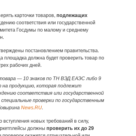
верять карточки товаров,
подлежащих
ждению соответствия или государственной
омитета Госдумы по малому и среднему
н.
утверждены постановлением правительства.
а площадка должна будет проверить товар по
рех рабочих дней.
товара — 10 знаков по ТН ВЭД ЕАЭС либо 9
ет на продукцию, которая подлежит
ждению соответствия или государственной
 специальные проверки по государственным
Говырина
News.RU
.
о вступления новых требований в силу,
аркетплейсы должны
проверить их до 29
из проверок окажется отрицательной или