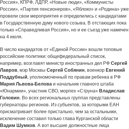
Россия», КПРФ, ЛДПР, «Новые люди», «Коммунисты
России», «Партия пенсионеров», «Яблоко» и «Родина» уже
провели свои мероприятия и определились с кандидатами
в Государственную думу нового созыва. В отстающих пока
только «Справедливая Россия», но и ее съезд уже намечен
на 4 июля.
В число кандидатов от «Единой России» вошли топовые
российские политики: общефедеральный список,
например, возглавят министр иностранных дел РФ
Сергей
Лавров
, мэр Москвы
Сергей Собянин
, военкор
Евгений
Поддубный
, уполномоченный по правам ребенка в РФ
Мария Львова-Белова
и начальник главного штаба
«Юнармии», участник СВО, морпех «Струна»
Владислав
Головин
. Во всех региональных группах представлены
губернаторы регионов. Из субъектов, за которыми ЕАН
присматривает более пристально, чем за остальными,
исключение составил только глава Курганской области
Вадим Шумков
. А вот высшие должностные лица