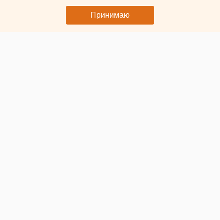
основные условия для Open API
Принимаю
© Фото ЕАН. Человек с портфелем
Как масштабировать Open API в России, рассказал на
Финансовом конгрессе Банка России заместитель
руководителя технологического блока ВТБ
Сергей