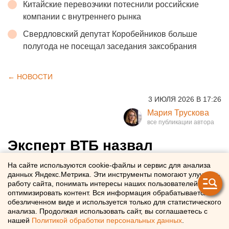
Китайские перевозчики потеснили российские
компании с внутреннего рынка
Свердловский депутат Коробейников больше
полугода не посещал заседания заксобрания
← НОВОСТИ
3 ИЮЛЯ 2026 В 17:26
Мария Трускова
Эксперт ВТБ назвал
ключевые условия для
На сайте используются cookie-файлы и сервис для анализа
данных Яндекс.Метрика. Эти инструменты помогают улучшать
развития обмена данными
работу сайта, понимать интересы наших пользователей и
между банками
оптимизировать контент. Вся информация обрабатывается в
обезличенном виде и используется только для статистического
анализа. Продолжая использовать сайт, вы соглашаетесь с
нашей
Политикой обработки персональных данных
.
На Финансовом конгрессе Банка России назвали