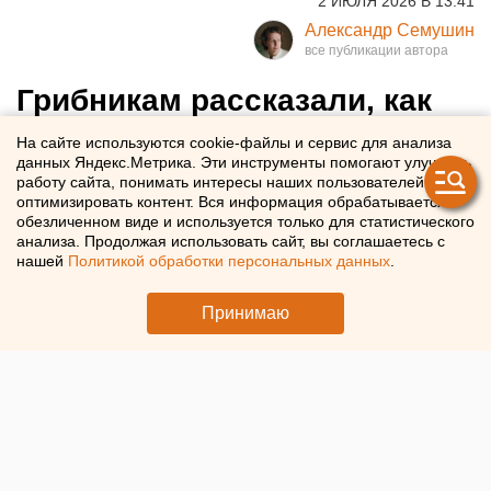
2 ИЮЛЯ 2026 В 13:41
Александр Семушин
Грибникам рассказали, как
вести себя в лесу при
На сайте используются cookie-файлы и сервис для анализа
данных Яндекс.Метрика. Эти инструменты помогают улучшать
встрече с медведем
работу сайта, понимать интересы наших пользователей и
оптимизировать контент. Вся информация обрабатывается в
обезличенном виде и используется только для статистического
Россиянам объяснили, как избежать нападения
анализа. Продолжая использовать сайт, вы соглашаетесь с
медведя в лесу
нашей
Политикой обработки персональных данных
.
Принимаю