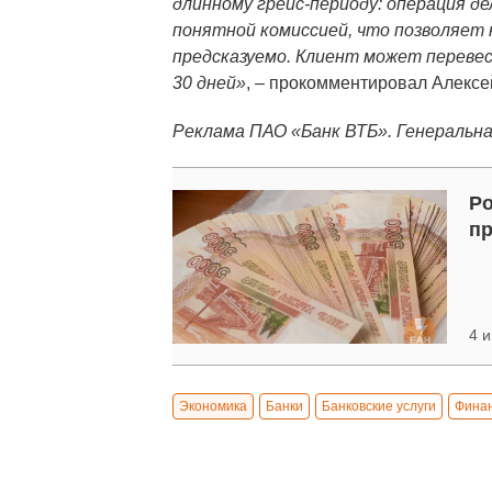
длинному грейс-периоду: операция д
понятной комиссией, что позволяет
предсказуемо. Клиент может перевес
30 дней»
, – прокомментировал Алексе
Реклама ПАО «Банк ВТБ». Генеральна
Ро
пр
4 и
Экономика
Банки
Банковские услуги
Фина