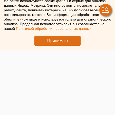
На сайте используются cookie-файлы и сервис для анализа
данных Яндекс.Метрика. Эти инструменты помогают улучшать
Свердловской области
работу сайта, понимать интересы наших пользователей и
оптимизировать контент. Вся информация обрабатывается в
обезличенном виде и используется только для статистического
Свердловская индустрия красоты впервые за
анализа. Продолжая использовать сайт, вы соглашаетесь с
несколько лет ушла в резкое сокращение — бизнесы
нашей
Политикой обработки персональных данных
.
закрываются чаще, чем открываются
Принимаю