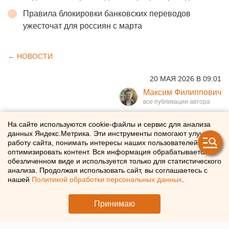
Правила блокировки банковских переводов
ужесточат для россиян с марта
← НОВОСТИ
20 МАЯ 2026 В 09:01
Максим Филиппович
Тренера по боксу в
На сайте используются cookie-файлы и сервис для анализа
данных Яндекс.Метрика. Эти инструменты помогают улучшать
Свердловской области
работу сайта, понимать интересы наших пользователей и
оптимизировать контент. Вся информация обрабатывается в
подозревают в истязаниях
обезличенном виде и используется только для статистического
анализа. Продолжая использовать сайт, вы соглашаетесь с
учеников
нашей
Политикой обработки персональных данных
.
В Свердловской области расследуют избиение
Принимаю
несовершеннолетних учителем по боксу