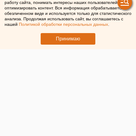
пожаловалась на
работу сайта, понимать интересы наших пользователей и
оптимизировать контент. Вся информация обрабатывается в
оренбургского судью в
обезличенном виде и используется только для статистического
анализа. Продолжая использовать сайт, вы соглашаетесь с
квалификационную
нашей
Политикой обработки персональных данных
.
коллегию
Принимаю
На председателя Ленинского районного суда Орска
Максима Курунова в ККС пожаловалась бывшая
супруга