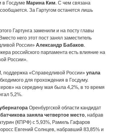
и в Госдуме
Марина Ким
. С чем связана
сообщается. За Гартугом останется лишь
этого Гартунга заменили и на посту главы
место него этот пост занял заместитель
дливой России»
Александр Бабаков
.
икера российского парламента есть влияние на
ой России».
М, поддержка «Справедливой России»
упала
обходимого для прохождения в Госдуму.
еров» на середину мая была 4,2%, в то время
игал 5,2%.
убернатора
Оренбургской области кандидат
батчикова заняла четвертое место
, набрав
атурин (КПРФ) с 5,93%, Рамиль Гафаров
норосс Евгений Солнцев, набравший 83,85% и