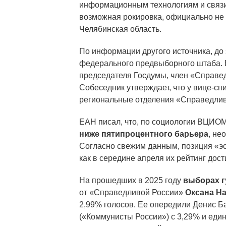
информационным технологиям и связ
возможная рокировка, официально не 
Челябинская область.
По информации другого источника, до 
федерального предвыборного штаба. В
председателя Госдумы, член «Справе
Собеседник утверждает, что у вице-сп
региональные отделения «Справедлив
ЕАН писал, что, по социологии ВЦИО
ниже пятипроцентного барьера
, не
Согласно свежим данным, позиция «эс
как в середине апреля их рейтинг дост
На прошедших в 2025 году
выборах г
от «Справедливой России»
Оксана На
2,99% голосов. Ее опередили Денис Б
(«Коммунисты России») с 3,29% и еди