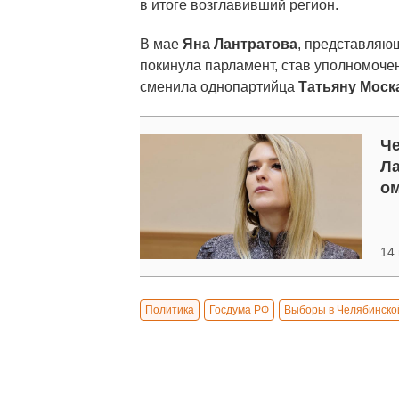
в итоге возглавивший регион.
В мае
Яна Лантратова
, представляю
покинула парламент, став уполномоче
сменила однопартийца
Татьяну Моск
Че
Ла
о
14 
Политика
Госдума РФ
Выборы в Челябинско