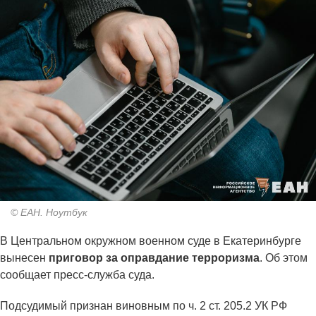
© ЕАН. Ноутбук
В Центральном окружном военном суде в Екатеринбурге
вынесен
приговор за оправдание терроризма
. Об этом
сообщает пресс-служба суда.
Подсудимый признан виновным по ч. 2 ст. 205.2 УК РФ