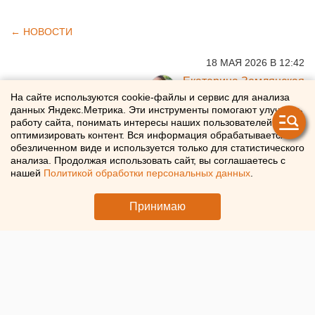
← НОВОСТИ
18 МАЯ 2026 В 12:42
Екатерина Землянская
На сайте используются cookie-файлы и сервис для анализа
данных Яндекс.Метрика. Эти инструменты помогают улучшать
Школьникам напомнили, что
работу сайта, понимать интересы наших пользователей и
оптимизировать контент. Вся информация обрабатывается в
запрещено проносить на ЕГЭ
обезличенном виде и используется только для статистического
анализа. Продолжая использовать сайт, вы соглашаетесь с
нашей
Политикой обработки персональных данных
.
Что запрещено проносить на ЕГЭ - рекомендации
Рособрнадзора
Принимаю