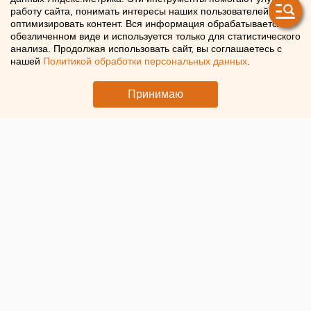
принтере
работу сайта, понимать интересы наших пользователей и
оптимизировать контент. Вся информация обрабатывается в
обезличенном виде и используется только для статистического
В России начнут печатать авиадвигатели на 3D-
анализа. Продолжая использовать сайт, вы соглашаетесь с
принтере
нашей
Политикой обработки персональных данных
.
Принимаю
© ЕАН. Самолет